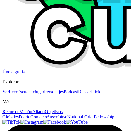
Únete gratis
Explorar
Ver
Leer
Escuchar
Jugar
Personajes
Podcast
Buscar
Inicio
Más...
Recursos
Misión
Aliado
Objetivos
Globales
Diario
Contacto
Suscribirse
National Grid Fellowship