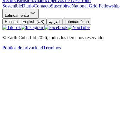
Recursos
Misión
Aliado
Objetivos de Desarrollo
Sostenible
Diario
Contacto
Suscribirse
National Grid Fellowship
Latinoamérica
English
English (US)
العربية
Latinoamérica
© Earth Cubs Ltd
2026
,
todos los derechos reservados
Política de privacidad
Términos