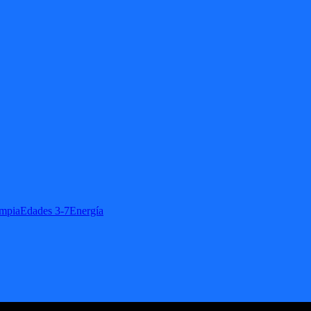
impia
Edades 3-7
Energía