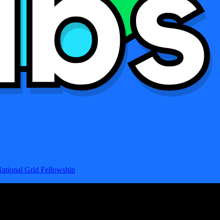
ational Grid Fellowship