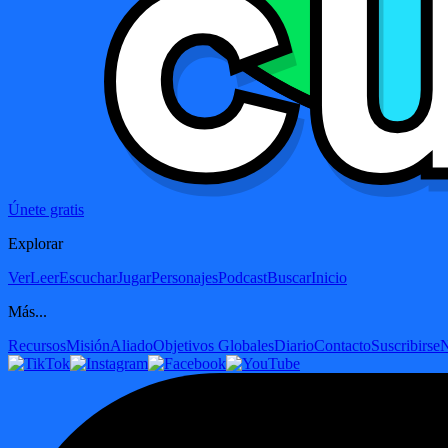
Únete gratis
Explorar
Ver
Leer
Escuchar
Jugar
Personajes
Podcast
Buscar
Inicio
Más...
Recursos
Misión
Aliado
Objetivos Globales
Diario
Contacto
Suscribirse
N