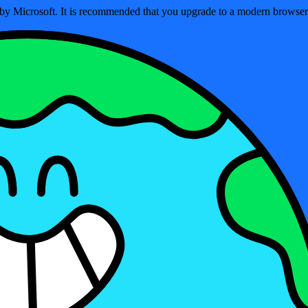
ed by Microsoft. It is recommended that you upgrade to a modern brows