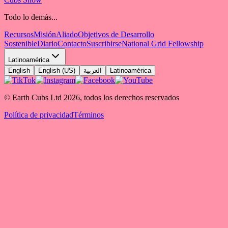
Todo lo demás...
Recursos
Misión
Aliado
Objetivos de Desarrollo
Sostenible
Diario
Contacto
Suscribirse
National Grid Fellowship
Latinoamérica
English
English (US)
العربية
Latinoamérica
© Earth Cubs Ltd
2026
,
todos los derechos reservados
Política de privacidad
Términos