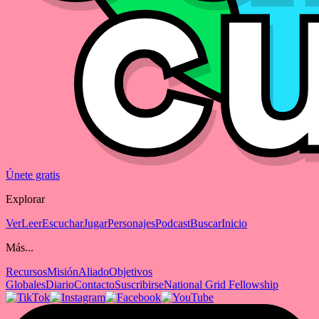
Únete gratis
Explorar
Ver
Leer
Escuchar
Jugar
Personajes
Podcast
Buscar
Inicio
Más...
Recursos
Misión
Aliado
Objetivos
Globales
Diario
Contacto
Suscribirse
National Grid Fellowship