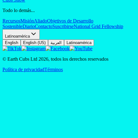
Todo lo demás...
Recursos
Misión
Aliado
Objetivos de Desarrollo
Sostenible
Diario
Contacto
Suscribirse
National Grid Fellowship
Latinoamérica
English
English (US)
العربية
Latinoamérica
© Earth Cubs Ltd
2026
,
todos los derechos reservados
Política de privacidad
Términos