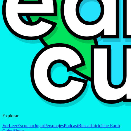
Explorar
Ver
Leer
Escuchar
Jugar
Personajes
Podcast
Buscar
Inicio
The Earth
Cubs Show