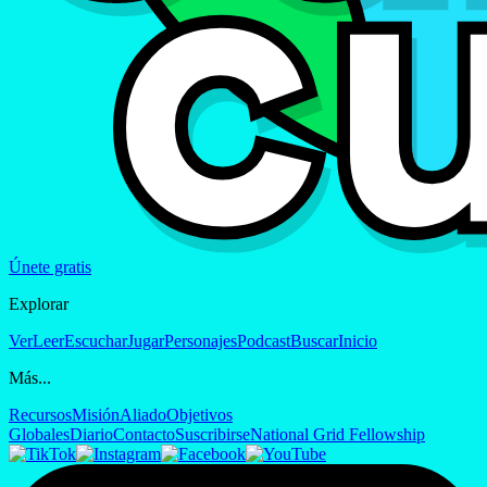
Únete gratis
Explorar
Ver
Leer
Escuchar
Jugar
Personajes
Podcast
Buscar
Inicio
Más...
Recursos
Misión
Aliado
Objetivos
Globales
Diario
Contacto
Suscribirse
National Grid Fellowship