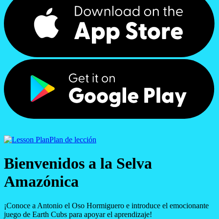
Plan de lección
Bienvenidos a la Selva
Amazónica
¡Conoce a Antonio el Oso Hormiguero e introduce el emocionante
juego de Earth Cubs para apoyar el aprendizaje!