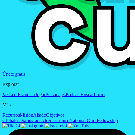
Únete gratis
Explorar
Ver
Leer
Escuchar
Jugar
Personajes
Podcast
Buscar
Inicio
Más...
Recursos
Misión
Aliado
Objetivos
Globales
Diario
Contacto
Suscribirse
National Grid Fellowship