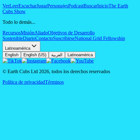
Ver
Leer
Escuchar
Jugar
Personajes
Podcast
Buscar
Inicio
The Earth
Cubs Show
Todo lo demás...
Recursos
Misión
Aliado
Objetivos de Desarrollo
Sostenible
Diario
Contacto
Suscribirse
National Grid Fellowship
Latinoamérica
English
English (US)
العربية
Latinoamérica
© Earth Cubs Ltd
2026
,
todos los derechos reservados
Política de privacidad
Términos