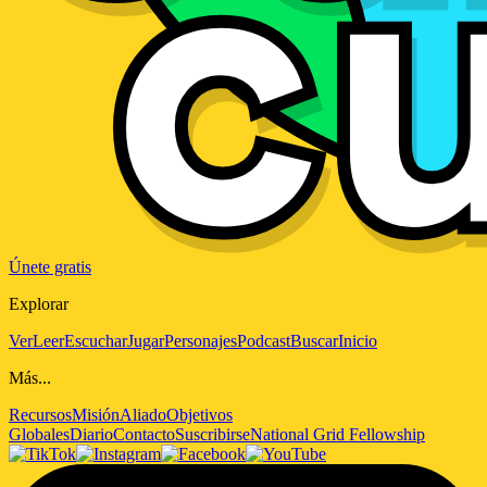
Únete gratis
Explorar
Ver
Leer
Escuchar
Jugar
Personajes
Podcast
Buscar
Inicio
Más...
Recursos
Misión
Aliado
Objetivos
Globales
Diario
Contacto
Suscribirse
National Grid Fellowship