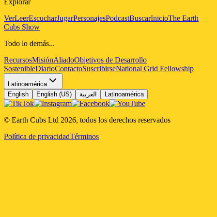
Explorar
Ver
Leer
Escuchar
Jugar
Personajes
Podcast
Buscar
Inicio
The Earth
Cubs Show
Todo lo demás...
Recursos
Misión
Aliado
Objetivos de Desarrollo
Sostenible
Diario
Contacto
Suscribirse
National Grid Fellowship
Latinoamérica
English
English (US)
العربية
Latinoamérica
© Earth Cubs Ltd
2026
,
todos los derechos reservados
Política de privacidad
Términos