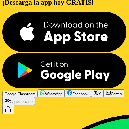
¡Descarga la app hoy GRATIS!
Google Classroom
WhatsApp
Facebook
X
Correo
Copiar enlace