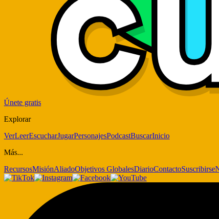
Únete gratis
Explorar
Ver
Leer
Escuchar
Jugar
Personajes
Podcast
Buscar
Inicio
Más...
Recursos
Misión
Aliado
Objetivos Globales
Diario
Contacto
Suscribirse
N