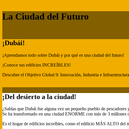
La Ciudad del Futuro
¡Dubái!
¡Aprendamos todo sobre Dubái y por qué es una ciudad del futuro!
¡Conoce sus edificios INCREÍBLES!
Descubre el Objetivo Global 9: Innovación, Industria e Infraestructur
¡Del desierto a la ciudad!
¿Sabías que Dubái fue alguna vez un pequeño pueblo de pescador
Se ha transformado en una ciudad ENORME con más de 3 millones de
Es el hogar de edificios increíbles, como el edificio MÁS ALTO del m