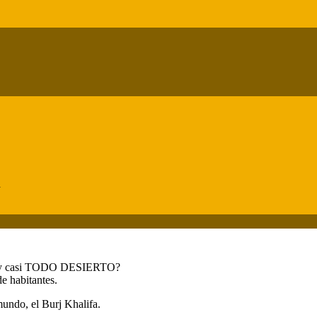
a
es y casi TODO DESIERTO?
 habitantes.
undo, el Burj Khalifa.