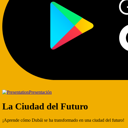
Presentación
La Ciudad del Futuro
¡Aprende cómo Dubái se ha transformado en una ciudad del futuro!