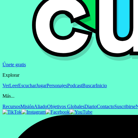
Únete gratis
Explorar
Ver
Leer
Escuchar
Jugar
Personajes
Podcast
Buscar
Inicio
Más...
Recursos
Misión
Aliado
Objetivos Globales
Diario
Contacto
Suscribirse
N