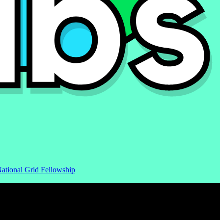
ational Grid Fellowship