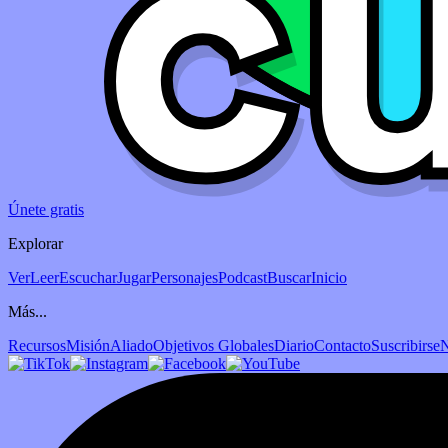
Únete gratis
Explorar
Ver
Leer
Escuchar
Jugar
Personajes
Podcast
Buscar
Inicio
Más...
Recursos
Misión
Aliado
Objetivos Globales
Diario
Contacto
Suscribirse
N