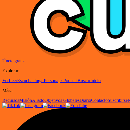
Únete gratis
Explorar
Ver
Leer
Escuchar
Jugar
Personajes
Podcast
Buscar
Inicio
Más...
Recursos
Misión
Aliado
Objetivos Globales
Diario
Contacto
Suscribirse
N