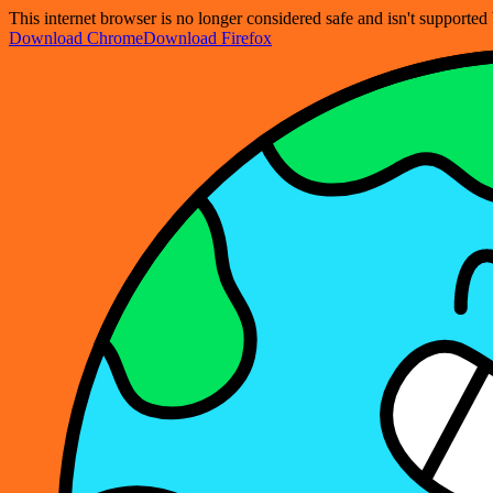
This internet browser is no longer considered safe and isn't support
Download Chrome
Download Firefox