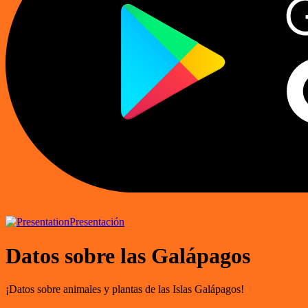
Presentación
Datos sobre las Galápagos
¡Datos sobre animales y plantas de las Islas Galápagos!