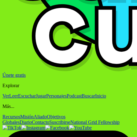
Únete gratis
Explorar
Ver
Leer
Escuchar
Jugar
Personajes
Podcast
Buscar
Inicio
Más...
Recursos
Misión
Aliado
Objetivos
Globales
Diario
Contacto
Suscribirse
National Grid Fellowship