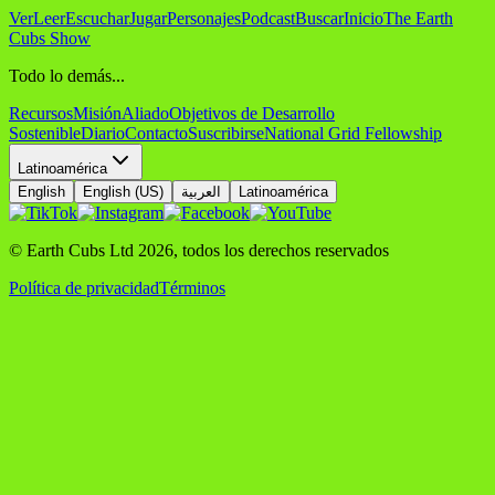
Ver
Leer
Escuchar
Jugar
Personajes
Podcast
Buscar
Inicio
The Earth
Cubs Show
Todo lo demás...
Recursos
Misión
Aliado
Objetivos de Desarrollo
Sostenible
Diario
Contacto
Suscribirse
National Grid Fellowship
Latinoamérica
English
English (US)
العربية
Latinoamérica
© Earth Cubs Ltd
2026
,
todos los derechos reservados
Política de privacidad
Términos