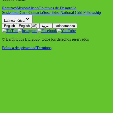
Recursos
Misión
Aliado
Objetivos de Desarrollo
Sostenible
Diario
Contacto
Suscribirse
National Grid Fellowship
Latinoamérica
English
English (US)
العربية
Latinoamérica
© Earth Cubs Ltd
2026
,
todos los derechos reservados
Política de privacidad
Términos