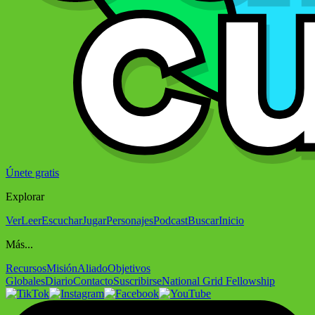
Únete gratis
Explorar
Ver
Leer
Escuchar
Jugar
Personajes
Podcast
Buscar
Inicio
Más...
Recursos
Misión
Aliado
Objetivos
Globales
Diario
Contacto
Suscribirse
National Grid Fellowship