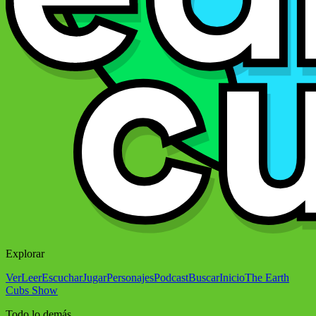
Explorar
Ver
Leer
Escuchar
Jugar
Personajes
Podcast
Buscar
Inicio
The Earth
Cubs Show
Todo lo demás...