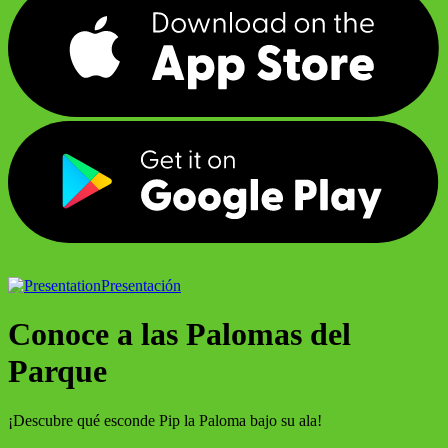
Presentación
Conoce a las Palomas del
Parque
¡Descubre qué esconde Pip la Paloma bajo su ala!