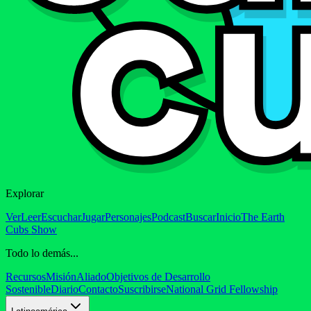
Explorar
Ver
Leer
Escuchar
Jugar
Personajes
Podcast
Buscar
Inicio
The Earth
Cubs Show
Todo lo demás...
Recursos
Misión
Aliado
Objetivos de Desarrollo
Sostenible
Diario
Contacto
Suscribirse
National Grid Fellowship