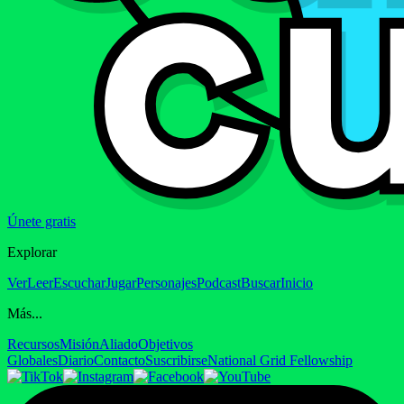
Únete gratis
Explorar
Ver
Leer
Escuchar
Jugar
Personajes
Podcast
Buscar
Inicio
Más...
Recursos
Misión
Aliado
Objetivos
Globales
Diario
Contacto
Suscribirse
National Grid Fellowship