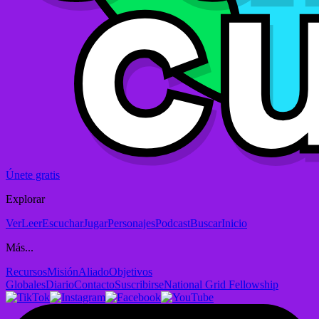
Únete gratis
Explorar
Ver
Leer
Escuchar
Jugar
Personajes
Podcast
Buscar
Inicio
Más...
Recursos
Misión
Aliado
Objetivos
Globales
Diario
Contacto
Suscribirse
National Grid Fellowship