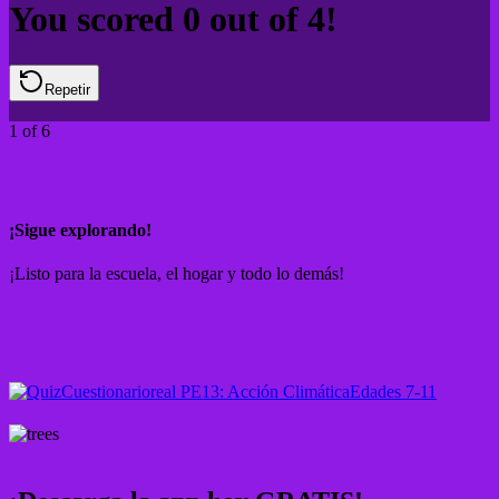
You scored
0
out of
4
!
Repetir
1
of
6
¡Sigue explorando!
¡Listo para la escuela, el hogar y todo lo demás!
Cuestionario
real PE
13: Acción Climática
Edades 7-11