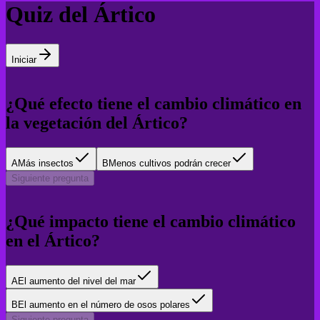
Quiz del Ártico
Iniciar
¿Qué efecto tiene el cambio climático en
la vegetación del Ártico?
A
Más insectos
B
Menos cultivos podrán crecer
Siguiente pregunta
¿Qué impacto tiene el cambio climático
en el Ártico?
A
El aumento del nivel del mar
B
El aumento en el número de osos polares
Siguiente pregunta