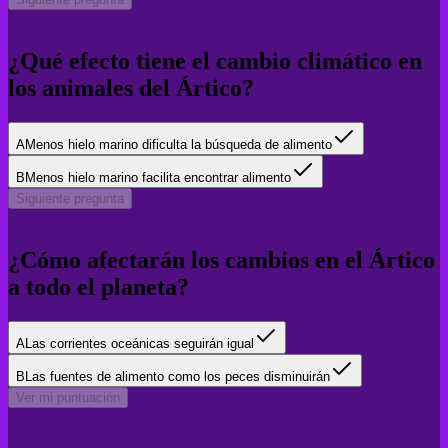
¿Qué efecto tiene el cambio climático en
los animales del Ártico?
A
Menos hielo marino dificulta la búsqueda de alimento
B
Menos hielo marino facilita encontrar alimento
Siguiente pregunta
¿Cómo afectarán los cambios en el Ártico
a todo el planeta?
A
Las corrientes oceánicas seguirán igual
B
Las fuentes de alimento como los peces disminuirán
Ver mi puntuación