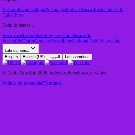
Ver
Leer
Escuchar
Jugar
Personajes
Podcast
Buscar
Inicio
The Earth
Cubs Show
Todo lo demás...
Recursos
Misión
Aliado
Objetivos de Desarrollo
Sostenible
Diario
Contacto
Suscribirse
National Grid Fellowship
Latinoamérica
English
English (US)
العربية
Latinoamérica
© Earth Cubs Ltd
2026
,
todos los derechos reservados
Política de privacidad
Términos