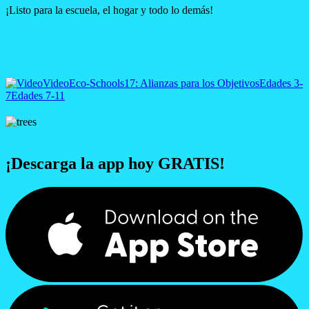
¡Listo para la escuela, el hogar y todo lo demás!
Video
Eco-Schools
17: Alianzas para los Objetivos
Edades 3-
7
Edades 7-11
¡Descarga la app hoy GRATIS!