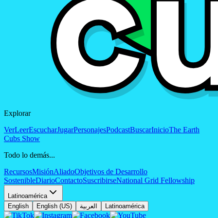
Explorar
Ver
Leer
Escuchar
Jugar
Personajes
Podcast
Buscar
Inicio
The Earth
Cubs Show
Todo lo demás...
Recursos
Misión
Aliado
Objetivos de Desarrollo
Sostenible
Diario
Contacto
Suscribirse
National Grid Fellowship
Latinoamérica
English
English (US)
العربية
Latinoamérica