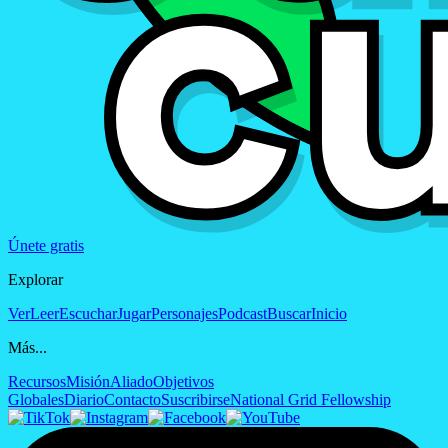
Únete gratis
Explorar
Ver
Leer
Escuchar
Jugar
Personajes
Podcast
Buscar
Inicio
Más...
Recursos
Misión
Aliado
Objetivos
Globales
Diario
Contacto
Suscribirse
National Grid Fellowship