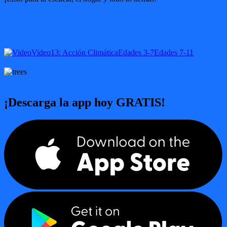
Video
13: Acción Climática
Edades 3-7
Edades 7-11
¡Descarga la app hoy GRATIS!