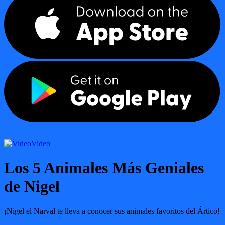
Video
Los 5 Animales Más Geniales
de Nigel
¡Nigel el Narval te lleva a conocer sus animales favoritos del Ártico!