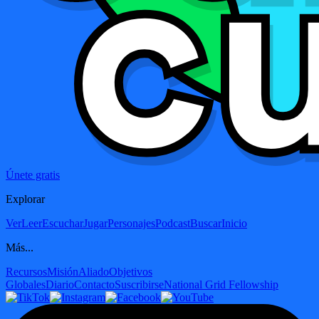
Únete gratis
Explorar
Ver
Leer
Escuchar
Jugar
Personajes
Podcast
Buscar
Inicio
Más...
Recursos
Misión
Aliado
Objetivos
Globales
Diario
Contacto
Suscribirse
National Grid Fellowship