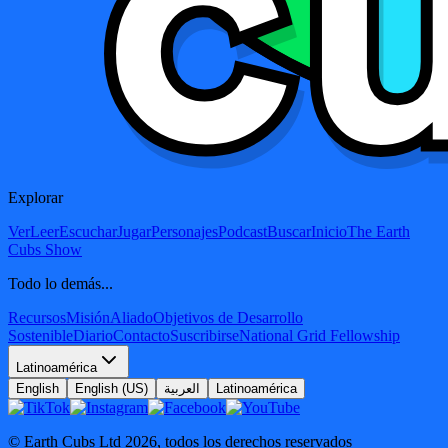
Explorar
Ver
Leer
Escuchar
Jugar
Personajes
Podcast
Buscar
Inicio
The Earth
Cubs Show
Todo lo demás...
Recursos
Misión
Aliado
Objetivos de Desarrollo
Sostenible
Diario
Contacto
Suscribirse
National Grid Fellowship
Latinoamérica
English
English (US)
العربية
Latinoamérica
© Earth Cubs Ltd
2026
,
todos los derechos reservados