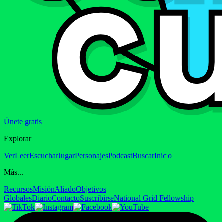
Únete gratis
Explorar
Ver
Leer
Escuchar
Jugar
Personajes
Podcast
Buscar
Inicio
Más...
Recursos
Misión
Aliado
Objetivos
Globales
Diario
Contacto
Suscribirse
National Grid Fellowship