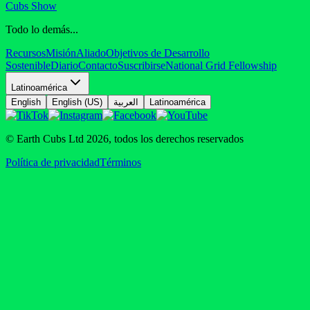
Cubs Show
Todo lo demás...
Recursos
Misión
Aliado
Objetivos de Desarrollo
Sostenible
Diario
Contacto
Suscribirse
National Grid Fellowship
Latinoamérica
English
English (US)
العربية
Latinoamérica
© Earth Cubs Ltd
2026
,
todos los derechos reservados
Política de privacidad
Términos