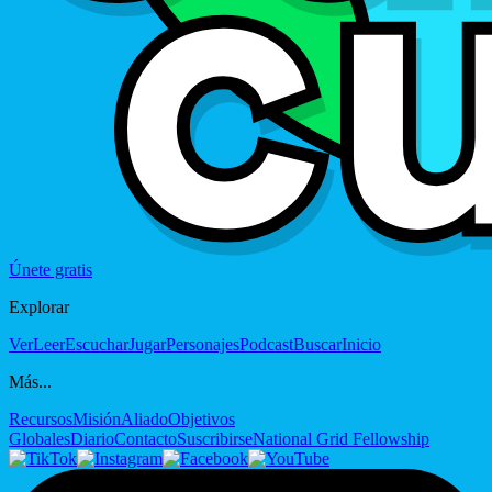
Únete gratis
Explorar
Ver
Leer
Escuchar
Jugar
Personajes
Podcast
Buscar
Inicio
Más...
Recursos
Misión
Aliado
Objetivos
Globales
Diario
Contacto
Suscribirse
National Grid Fellowship