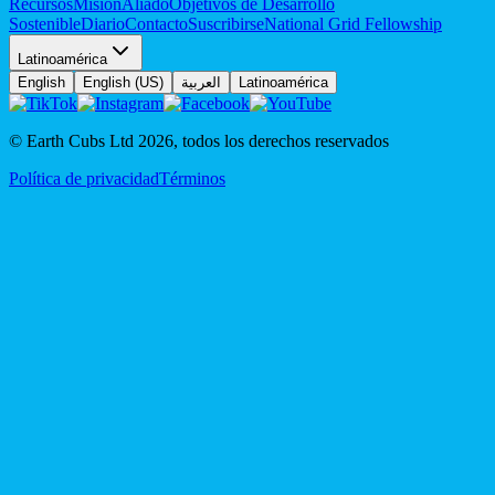
Recursos
Misión
Aliado
Objetivos de Desarrollo
Sostenible
Diario
Contacto
Suscribirse
National Grid Fellowship
Latinoamérica
English
English (US)
العربية
Latinoamérica
© Earth Cubs Ltd
2026
,
todos los derechos reservados
Política de privacidad
Términos