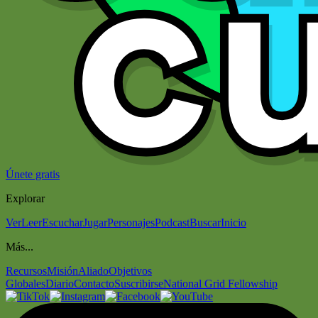
Únete gratis
Explorar
Ver
Leer
Escuchar
Jugar
Personajes
Podcast
Buscar
Inicio
Más...
Recursos
Misión
Aliado
Objetivos
Globales
Diario
Contacto
Suscribirse
National Grid Fellowship