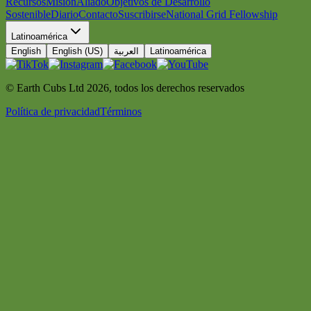
Recursos
Misión
Aliado
Objetivos de Desarrollo
Sostenible
Diario
Contacto
Suscribirse
National Grid Fellowship
Latinoamérica
English
English (US)
العربية
Latinoamérica
© Earth Cubs Ltd
2026
,
todos los derechos reservados
Política de privacidad
Términos