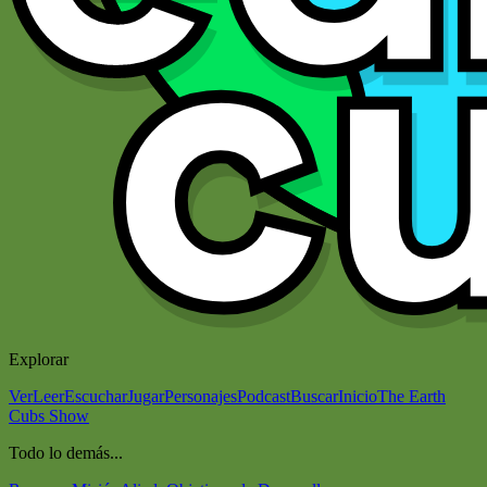
Explorar
Ver
Leer
Escuchar
Jugar
Personajes
Podcast
Buscar
Inicio
The Earth
Cubs Show
Todo lo demás...