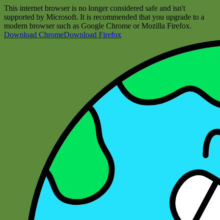
This internet browser is no longer considered safe and isn't
supported by Microsoft. It is recommended that you upgrade to a
modern browser such as Google Chrome or Mozilla Firefox.
Download Chrome
Download Firefox