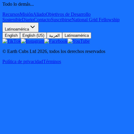
Todo lo demás...
Recursos
Misión
Aliado
Objetivos de Desarrollo
Sostenible
Diario
Contacto
Suscribirse
National Grid Fellowship
Latinoamérica
English
English (US)
العربية
Latinoamérica
© Earth Cubs Ltd
2026
,
todos los derechos reservados
Política de privacidad
Términos