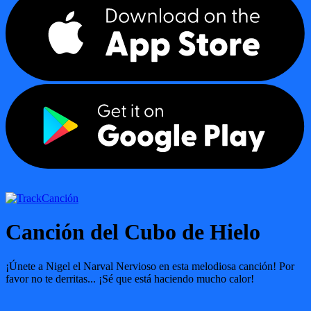
Canción
Canción del Cubo de Hielo
¡Únete a Nigel el Narval Nervioso en esta melodiosa canción! Por
favor no te derritas... ¡Sé que está haciendo mucho calor!