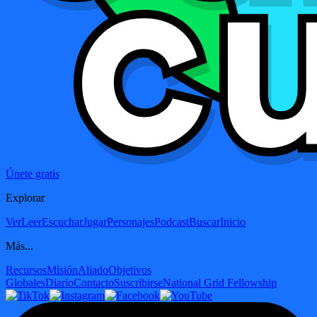
Únete gratis
Explorar
Ver
Leer
Escuchar
Jugar
Personajes
Podcast
Buscar
Inicio
Más...
Recursos
Misión
Aliado
Objetivos
Globales
Diario
Contacto
Suscribirse
National Grid Fellowship