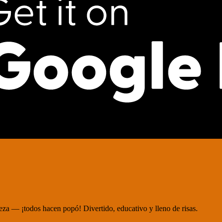
leza — ¡todos hacen popó! Divertido, educativo y lleno de risas.