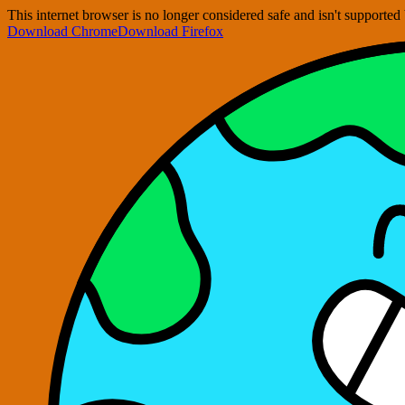
This internet browser is no longer considered safe and isn't support
Download Chrome
Download Firefox