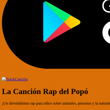
Canción
La Canción Rap del Popó
¡Un divertidísimo rap para niños sobre animales, personas y la natura