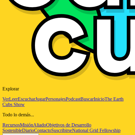
Explorar
Ver
Leer
Escuchar
Jugar
Personajes
Podcast
Buscar
Inicio
The Earth
Cubs Show
Todo lo demás...
Recursos
Misión
Aliado
Objetivos de Desarrollo
Sostenible
Diario
Contacto
Suscribirse
National Grid Fellowship