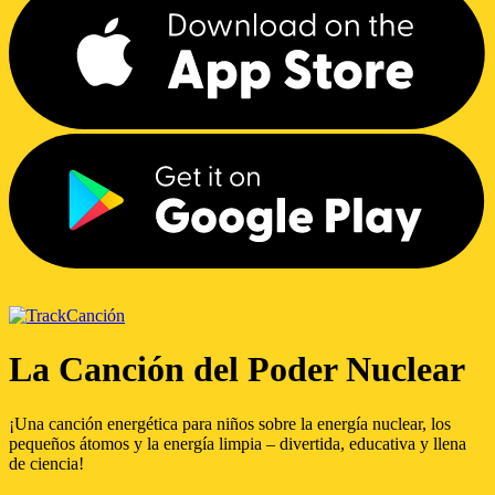
Canción
La Canción del Poder Nuclear
¡Una canción energética para niños sobre la energía nuclear, los
pequeños átomos y la energía limpia – divertida, educativa y llena
de ciencia!