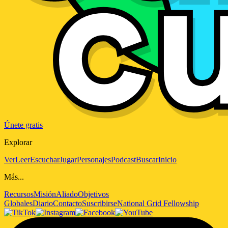
Únete gratis
Explorar
Ver
Leer
Escuchar
Jugar
Personajes
Podcast
Buscar
Inicio
Más...
Recursos
Misión
Aliado
Objetivos
Globales
Diario
Contacto
Suscribirse
National Grid Fellowship