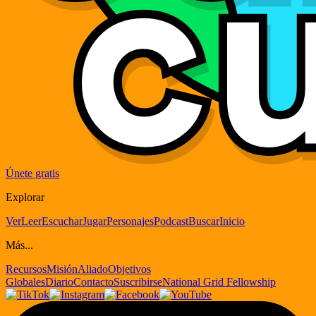
Únete gratis
Explorar
Ver
Leer
Escuchar
Jugar
Personajes
Podcast
Buscar
Inicio
Más...
Recursos
Misión
Aliado
Objetivos
Globales
Diario
Contacto
Suscribirse
National Grid Fellowship