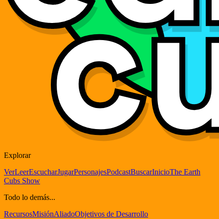
Explorar
Ver
Leer
Escuchar
Jugar
Personajes
Podcast
Buscar
Inicio
The Earth
Cubs Show
Todo lo demás...
Recursos
Misión
Aliado
Objetivos de Desarrollo