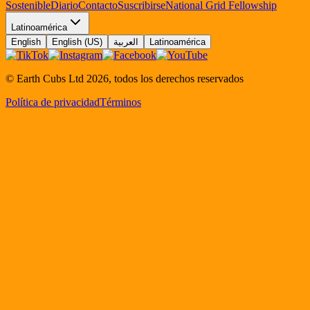
Sostenible
Diario
Contacto
Suscribirse
National Grid Fellowship
Latinoamérica
English
English (US)
العربية
Latinoamérica
© Earth Cubs Ltd
2026
,
todos los derechos reservados
Política de privacidad
Términos