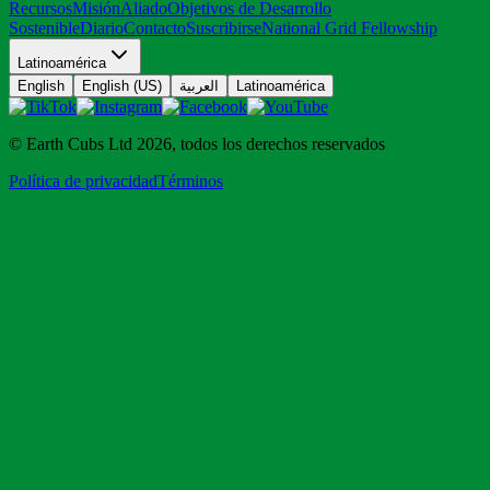
Recursos
Misión
Aliado
Objetivos de Desarrollo
Sostenible
Diario
Contacto
Suscribirse
National Grid Fellowship
Latinoamérica
English
English (US)
العربية
Latinoamérica
© Earth Cubs Ltd
2026
,
todos los derechos reservados
Política de privacidad
Términos