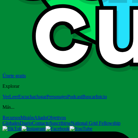
Únete gratis
Explorar
Ver
Leer
Escuchar
Jugar
Personajes
Podcast
Buscar
Inicio
Más...
Recursos
Misión
Aliado
Objetivos
Globales
Diario
Contacto
Suscribirse
National Grid Fellowship