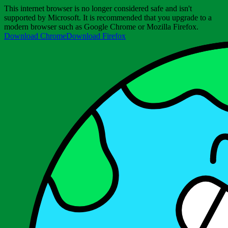
This internet browser is no longer considered safe and isn't
supported by Microsoft. It is recommended that you upgrade to a
modern browser such as Google Chrome or Mozilla Firefox.
Download Chrome
Download Firefox