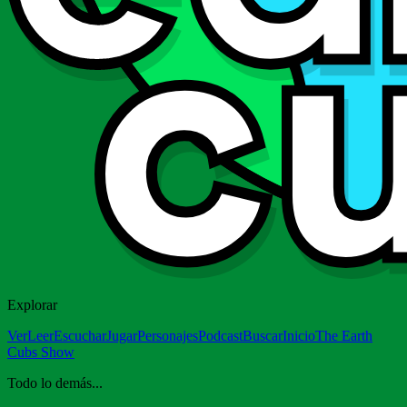
Explorar
Ver
Leer
Escuchar
Jugar
Personajes
Podcast
Buscar
Inicio
The Earth
Cubs Show
Todo lo demás...