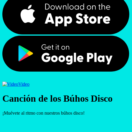
Video
Canción de los Búhos Disco
¡Muévete al ritmo con nuestros búhos disco!