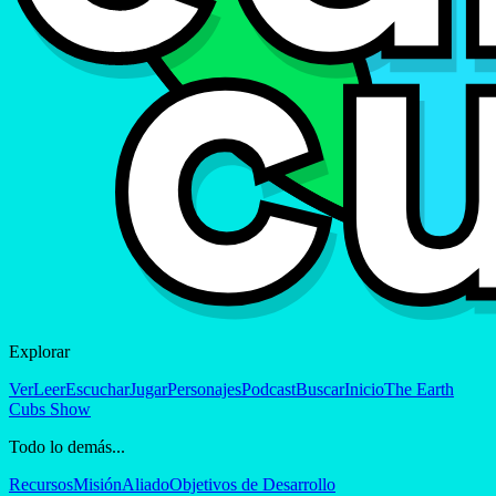
Explorar
Ver
Leer
Escuchar
Jugar
Personajes
Podcast
Buscar
Inicio
The Earth
Cubs Show
Todo lo demás...
Recursos
Misión
Aliado
Objetivos de Desarrollo