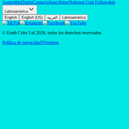
Sostenible
Diario
Contacto
Suscribirse
National Grid Fellowship
Latinoamérica
English
English (US)
العربية
Latinoamérica
© Earth Cubs Ltd
2026
,
todos los derechos reservados
Política de privacidad
Términos