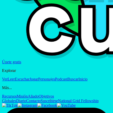
Únete gratis
Explorar
Ver
Leer
Escuchar
Jugar
Personajes
Podcast
Buscar
Inicio
Más...
Recursos
Misión
Aliado
Objetivos
Globales
Diario
Contacto
Suscribirse
National Grid Fellowship