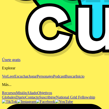
Únete gratis
Explorar
Ver
Leer
Escuchar
Jugar
Personajes
Podcast
Buscar
Inicio
Más...
Recursos
Misión
Aliado
Objetivos
Globales
Diario
Contacto
Suscribirse
National Grid Fellowship