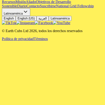
Recursos
Misión
Aliado
Objetivos de Desarrollo
Sostenible
Diario
Contacto
Suscribirse
National Grid Fellowship
Latinoamérica
English
English (US)
العربية
Latinoamérica
© Earth Cubs Ltd
2026
,
todos los derechos reservados
Política de privacidad
Términos