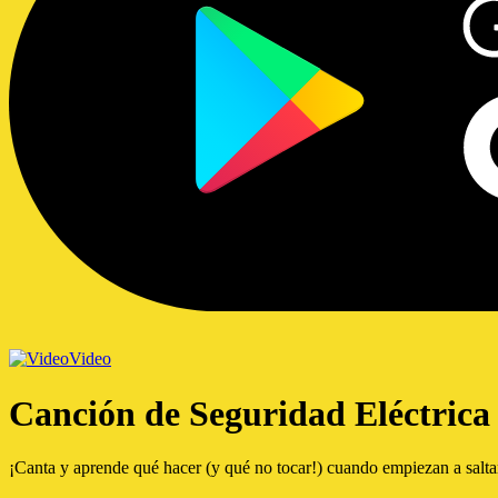
Video
Canción de Seguridad Eléctrica
¡Canta y aprende qué hacer (y qué no tocar!) cuando empiezan a salta