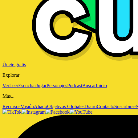
Únete gratis
Explorar
Ver
Leer
Escuchar
Jugar
Personajes
Podcast
Buscar
Inicio
Más...
Recursos
Misión
Aliado
Objetivos Globales
Diario
Contacto
Suscribirse
N