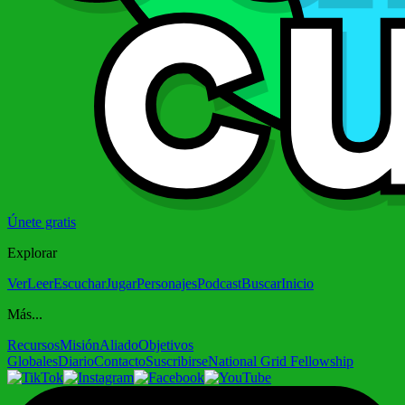
Únete gratis
Explorar
Ver
Leer
Escuchar
Jugar
Personajes
Podcast
Buscar
Inicio
Más...
Recursos
Misión
Aliado
Objetivos
Globales
Diario
Contacto
Suscribirse
National Grid Fellowship