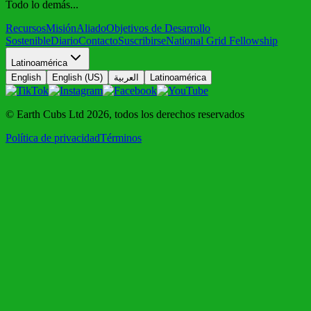
Todo lo demás...
Recursos
Misión
Aliado
Objetivos de Desarrollo
Sostenible
Diario
Contacto
Suscribirse
National Grid Fellowship
Latinoamérica
English
English (US)
العربية
Latinoamérica
© Earth Cubs Ltd
2026
,
todos los derechos reservados
Política de privacidad
Términos