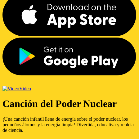
Video
Canción del Poder Nuclear
¡Una canción infantil llena de energía sobre el poder nuclear, los
pequeños átomos y la energía limpia! Divertida, educativa y repleta
de ciencia.