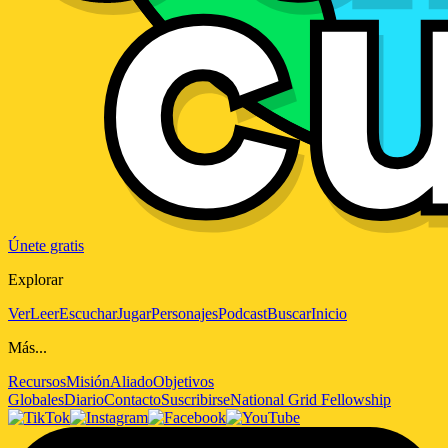
Únete gratis
Explorar
Ver
Leer
Escuchar
Jugar
Personajes
Podcast
Buscar
Inicio
Más...
Recursos
Misión
Aliado
Objetivos
Globales
Diario
Contacto
Suscribirse
National Grid Fellowship