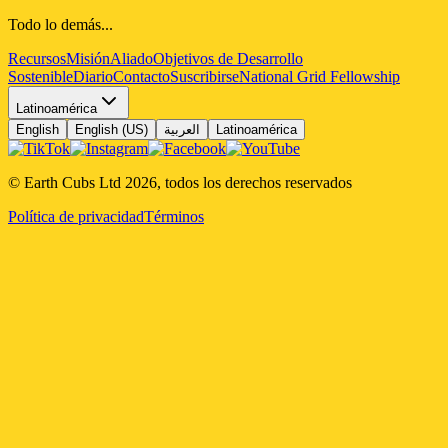
Todo lo demás...
Recursos
Misión
Aliado
Objetivos de Desarrollo
Sostenible
Diario
Contacto
Suscribirse
National Grid Fellowship
Latinoamérica
English
English (US)
العربية
Latinoamérica
© Earth Cubs Ltd
2026
,
todos los derechos reservados
Política de privacidad
Términos