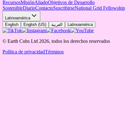
Recursos
Misión
Aliado
Objetivos de Desarrollo
Sostenible
Diario
Contacto
Suscribirse
National Grid Fellowship
Latinoamérica
English
English (US)
العربية
Latinoamérica
© Earth Cubs Ltd
2026
,
todos los derechos reservados
Política de privacidad
Términos