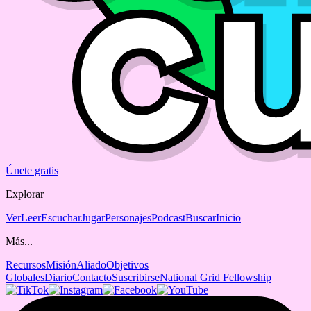
Únete gratis
Explorar
Ver
Leer
Escuchar
Jugar
Personajes
Podcast
Buscar
Inicio
Más...
Recursos
Misión
Aliado
Objetivos
Globales
Diario
Contacto
Suscribirse
National Grid Fellowship