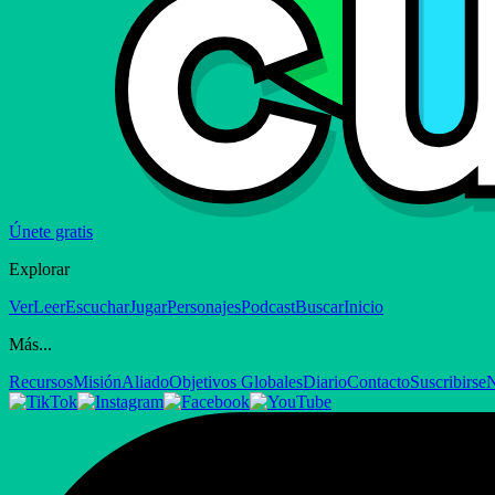
Únete gratis
Explorar
Ver
Leer
Escuchar
Jugar
Personajes
Podcast
Buscar
Inicio
Más...
Recursos
Misión
Aliado
Objetivos Globales
Diario
Contacto
Suscribirse
N