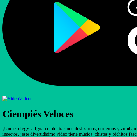
Video
Ciempiés Veloces
¡Únete a Iggy la Iguana mientras nos deslizamos, corremos y zumbamos
insectos, ¡este divertidísimo video tiene música, chistes y bichitos fa