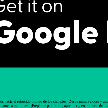
 hacia el retorcido mundo de los ciempiés! Desde patas veloces y zapato
scinantes a montones! ¡Prepárate para reírte, aprender y enamorarte de lo