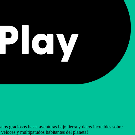
s graciosos hasta aventuras bajo tierra y datos increíbles sobre
s veloces y multipatudos habitantes del planeta!