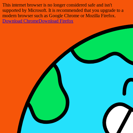
This internet browser is no longer considered safe and isn't
supported by Microsoft. It is recommended that you upgrade to a
modern browser such as Google Chrome or Mozilla Firefox.
Download Chrome
Download Firefox