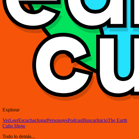
Explorar
Ver
Leer
Escuchar
Jugar
Personajes
Podcast
Buscar
Inicio
The Earth
Cubs Show
Todo lo demás...