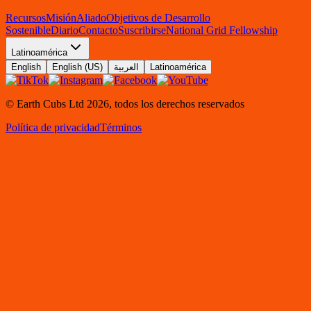
Recursos
Misión
Aliado
Objetivos de Desarrollo
Sostenible
Diario
Contacto
Suscribirse
National Grid Fellowship
Latinoamérica
English
English (US)
العربية
Latinoamérica
© Earth Cubs Ltd
2026
,
todos los derechos reservados
Política de privacidad
Términos