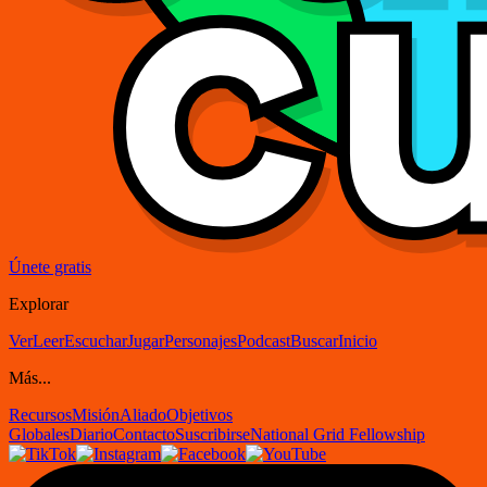
Únete gratis
Explorar
Ver
Leer
Escuchar
Jugar
Personajes
Podcast
Buscar
Inicio
Más...
Recursos
Misión
Aliado
Objetivos
Globales
Diario
Contacto
Suscribirse
National Grid Fellowship