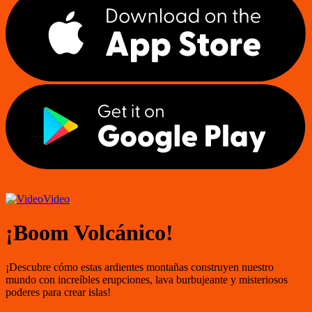
Video
¡Boom Volcánico!
¡Descubre cómo estas ardientes montañas construyen nuestro
mundo con increíbles erupciones, lava burbujeante y misteriosos
poderes para crear islas!