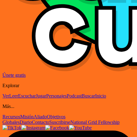
Únete gratis
Explorar
Ver
Leer
Escuchar
Jugar
Personajes
Podcast
Buscar
Inicio
Más...
Recursos
Misión
Aliado
Objetivos
Globales
Diario
Contacto
Suscribirse
National Grid Fellowship