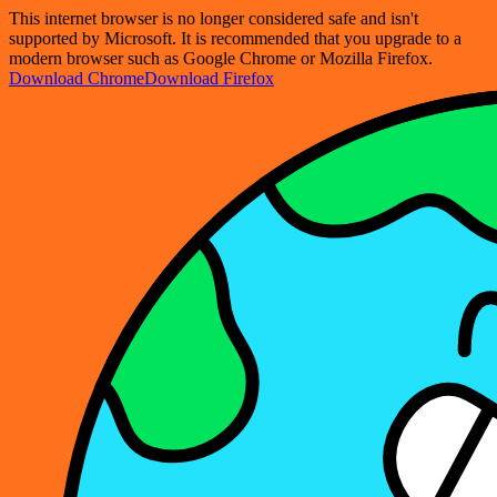
This internet browser is no longer considered safe and isn't
supported by Microsoft. It is recommended that you upgrade to a
modern browser such as Google Chrome or Mozilla Firefox.
Download Chrome
Download Firefox