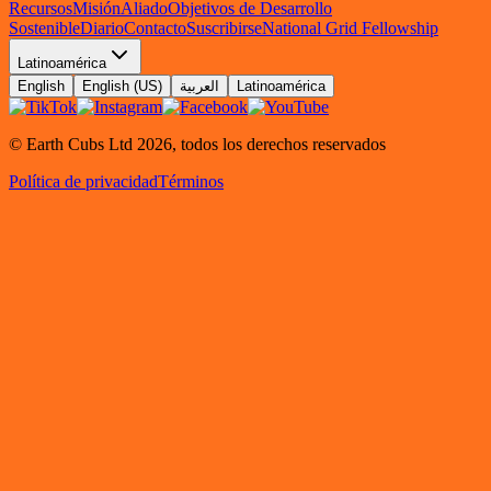
Recursos
Misión
Aliado
Objetivos de Desarrollo
Sostenible
Diario
Contacto
Suscribirse
National Grid Fellowship
Latinoamérica
English
English (US)
العربية
Latinoamérica
© Earth Cubs Ltd
2026
,
todos los derechos reservados
Política de privacidad
Términos