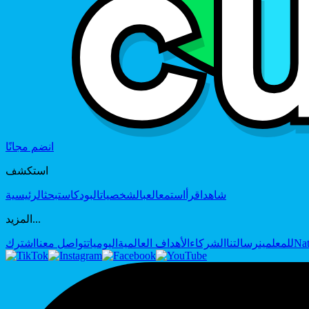
انضم مجانًا
استكشف
شاهد
اقرأ
استمع
العب
الشخصيات
البودكاست
بحث
الرئيسية
المزيد...
Nat
للمعلمين
رسالتنا
الشركاء
الأهداف العالمية
اليوميات
تواصل معنا
اشترك