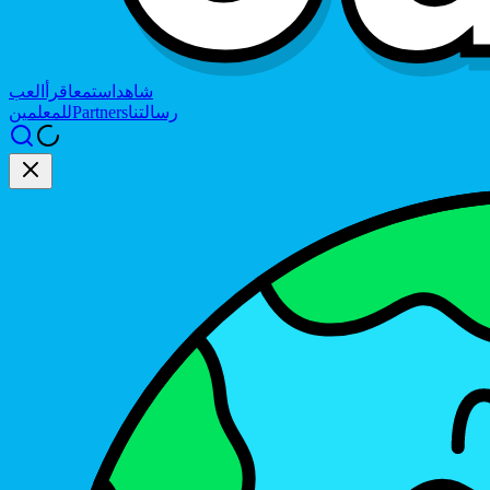
شاهد
استمع
اقرأ
العب
رسالتنا
Partners
للمعلمين