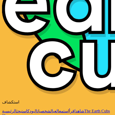
استكشاف
The Earth Cubs
شاهد
اقرأ
استمع
العب
الشخصيات
البودكاست
بحث
الرئيسية