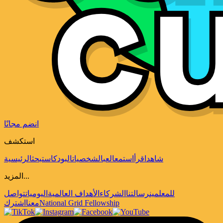
انضم مجانًا
استكشف
شاهد
اقرأ
استمع
العب
الشخصيات
البودكاست
بحث
الرئيسية
المزيد...
للمعلمين
رسالتنا
الشركاء
الأهداف العالمية
اليوميات
تواصل
National Grid Fellowship
معنا
اشترك