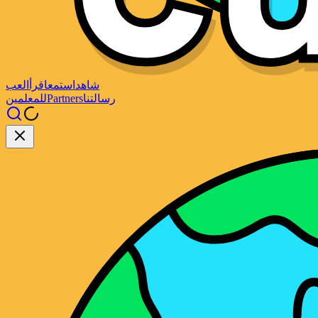
شاهد
استمع
اقرأ
العب
رسالتنا
Partners
للمعلمين