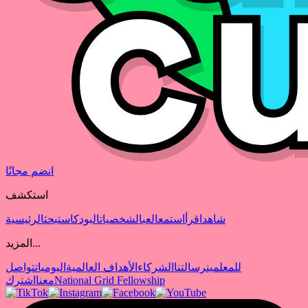
انضم مجانًا
استكشف
شاهد
اقرأ
استمع
العب
الشخصيات
البودكاست
بحث
الرئيسية
المزيد...
للمعلمين
رسالتنا
الشركاء
الأهداف العالمية
اليوميات
تواصل
National Grid Fellowship
معنا
اشترك