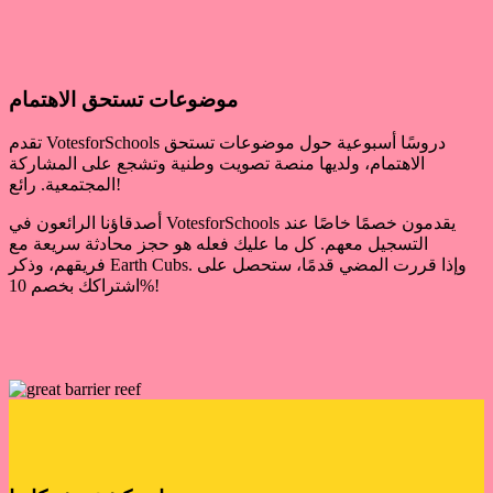
موضوعات تستحق الاهتمام
تقدم VotesforSchools دروسًا أسبوعية حول موضوعات تستحق
الاهتمام، ولديها منصة تصويت وطنية وتشجع على المشاركة
المجتمعية. رائع!
أصدقاؤنا الرائعون في VotesforSchools يقدمون خصمًا خاصًا عند
التسجيل معهم. كل ما عليك فعله هو حجز محادثة سريعة مع
فريقهم، وذكر Earth Cubs. وإذا قررت المضي قدمًا، ستحصل على
اشتراكك بخصم 10%!