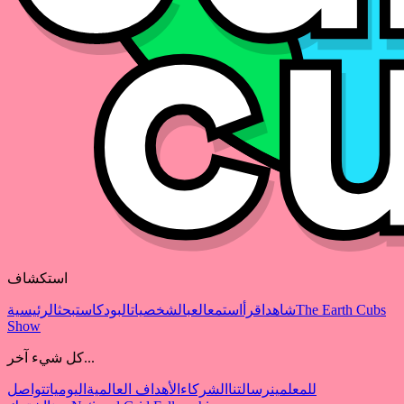
استكشاف
The Earth Cubs
شاهد
اقرأ
استمع
العب
الشخصيات
البودكاست
بحث
الرئيسية
Show
كل شيء آخر...
للمعلمين
رسالتنا
الشركاء
الأهداف العالمية
اليوميات
تواصل