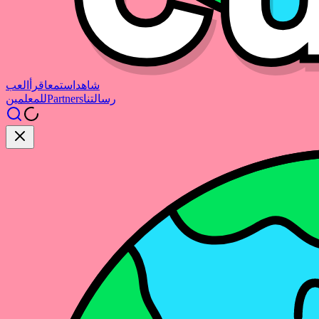
شاهد
استمع
اقرأ
العب
رسالتنا
Partners
للمعلمين