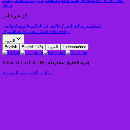
The Earth Cubs
شاهد
اقرأ
استمع
العب
الشخصيات
البودكاست
بحث
الرئيسية
Show
كل شيء آخر...
للمعلمين
رسالتنا
الشركاء
الأهداف العالمية
اليوميات
تواصل
National Grid Fellowship
معنا
اشترك
العربية
Latinoamérica
العربية
English (US)
English
جميع الحقوق محفوظة
,
2026
© Earth Cubs Ltd
سياسة الخصوصية
الشروط