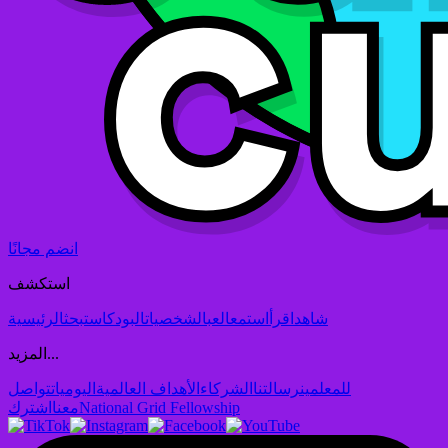
انضم مجانًا
استكشف
شاهد
اقرأ
استمع
العب
الشخصيات
البودكاست
بحث
الرئيسية
المزيد...
للمعلمين
رسالتنا
الشركاء
الأهداف العالمية
اليوميات
تواصل
National Grid Fellowship
معنا
اشترك