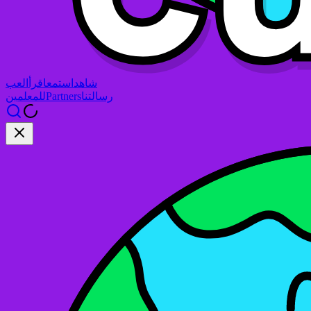
شاهد
استمع
اقرأ
العب
رسالتنا
Partners
للمعلمين