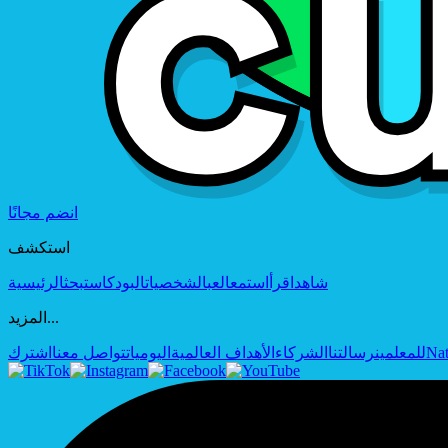
انضم مجانًا
استكشف
شاهد
اقرأ
استمع
العب
الشخصيات
البودكاست
بحث
الرئيسية
المزيد...
Nat
للمعلمين
رسالتنا
الشركاء
الأهداف العالمية
اليوميات
تواصل معنا
اشترك