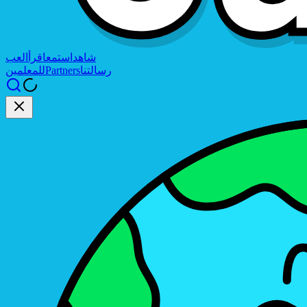
شاهد
استمع
اقرأ
العب
رسالتنا
Partners
للمعلمين