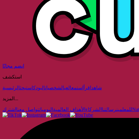
انضم مجانًا
استكشف
شاهد
اقرأ
استمع
العب
الشخصيات
البودكاست
بحث
الرئيسية
المزيد...
Nat
للمعلمين
رسالتنا
الشركاء
الأهداف العالمية
اليوميات
تواصل معنا
اشترك