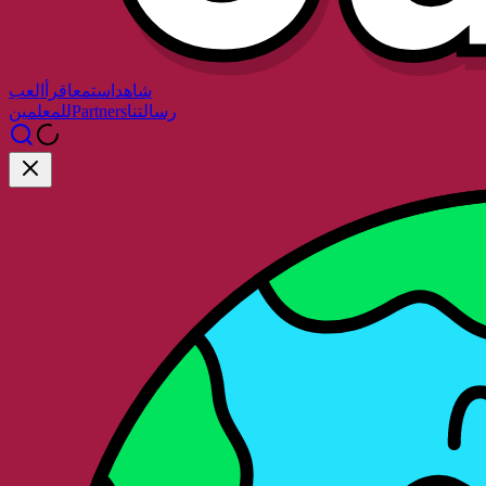
شاهد
استمع
اقرأ
العب
رسالتنا
Partners
للمعلمين