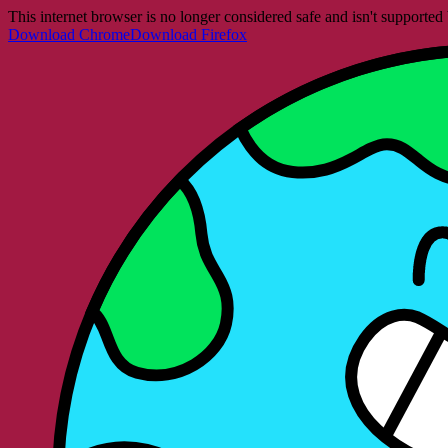
This internet browser is no longer considered safe and isn't support
Download Chrome
Download Firefox