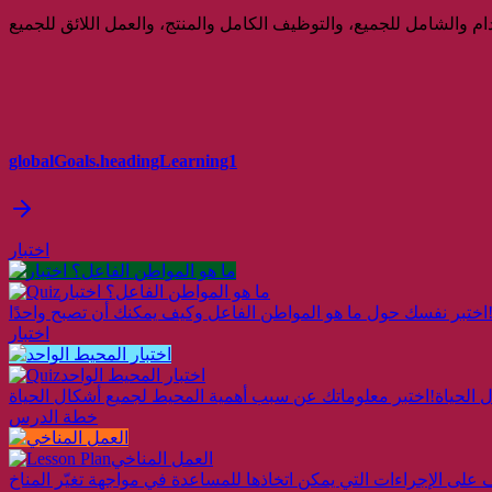
globalGoals.headingLearning1
اختبار
ما هو المواطن الفاعل؟ اختبار
اختبار
اختبار المحيط الواحد
الحياة!
خطة الدرس
العمل المناخي