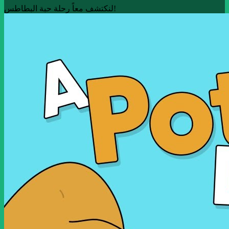
لنكتشف معاً رحلة حبة البطاطس!