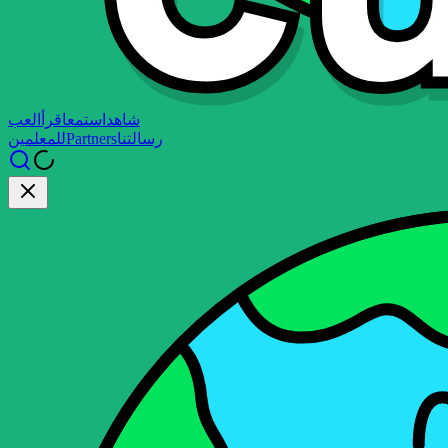
شاهد
استمع
اقرأ
العب
رسالتنا
Partners
للمعلمين