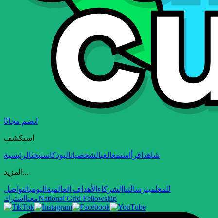
انضم مجانًا
استكشف
شاهد
اقرأ
استمع
العب
الشخصيات
البودكاست
بحث
الرئيسية
المزيد...
للمعلمين
رسالتنا
الشركاء
الأهداف العالمية
اليوميات
تواصل
National Grid Fellowship
معنا
اشترك