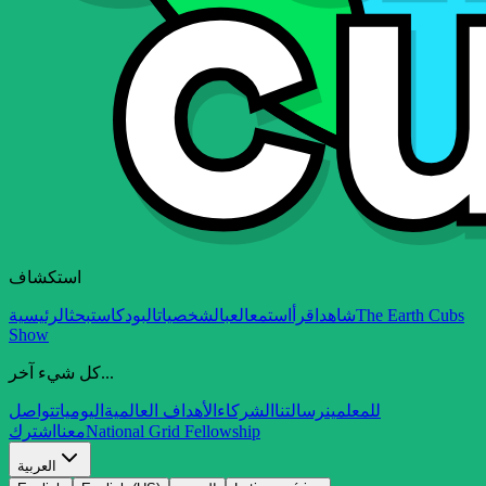
استكشاف
The Earth Cubs
شاهد
اقرأ
استمع
العب
الشخصيات
البودكاست
بحث
الرئيسية
Show
كل شيء آخر...
للمعلمين
رسالتنا
الشركاء
الأهداف العالمية
اليوميات
تواصل
National Grid Fellowship
معنا
اشترك
العربية