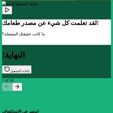
!شاهد المقطع
لقد تعلمت كل شيء عن مصدر طعامك!
ما كانت حقيقتك المفضلة؟
!النهاية
إعادة التشغيل
1
of
18
استمر في الاستكشاف