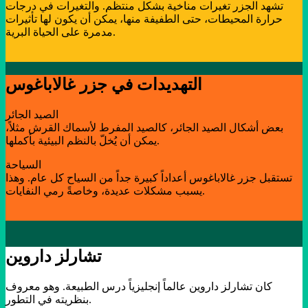
تشهد الجزر تغيرات مناخية بشكل منتظم. والتغيرات في درجات
حرارة المحيطات، حتى الطفيفة منها، يمكن أن يكون لها تأثيرات
مدمرة على الحياة البرية.
التهديدات في جزر غالاباغوس
الصيد الجائر
بعض أشكال الصيد الجائر، كالصيد المفرط لأسماك القرش مثلاً،
يمكن أن يُخلّ بالنظم البيئية بأكملها.
السياحة
تستقبل جزر غالاباغوس أعداداً كبيرة جداً من السياح كل عام. وهذا
يسبب مشكلات عديدة، وخاصةً رمي النفايات.
تشارلز داروين
كان تشارلز داروين عالماً إنجليزياً درس الطبيعة. وهو معروف
بنظريته في التطور.