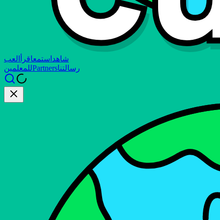
شاهد
استمع
اقرأ
العب
رسالتنا
Partners
للمعلمين