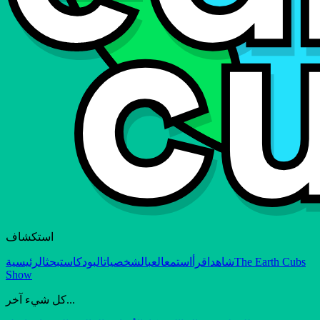
استكشاف
The Earth Cubs
شاهد
اقرأ
استمع
العب
الشخصيات
البودكاست
بحث
الرئيسية
Show
كل شيء آخر...