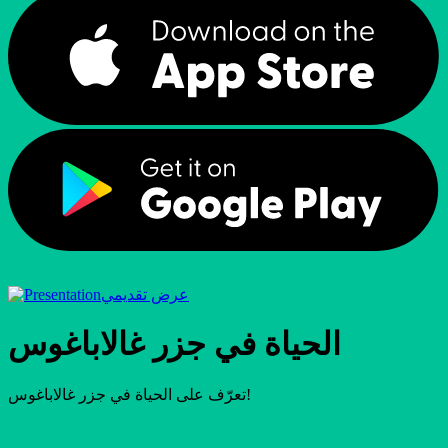
عرض تقديمي
الحياة في جزر غالاباغوس
تعرّف على الحياة في جزر غالاباغوس!