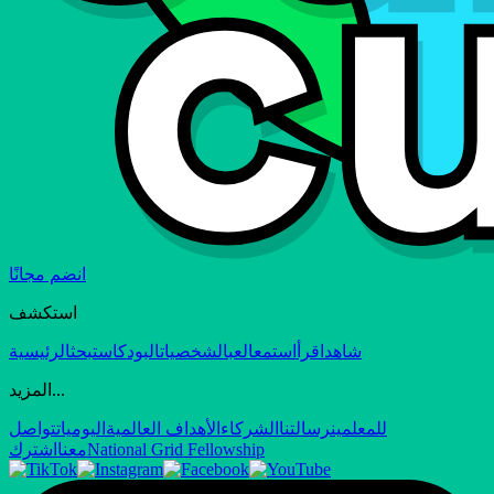
انضم مجانًا
استكشف
شاهد
اقرأ
استمع
العب
الشخصيات
البودكاست
بحث
الرئيسية
المزيد...
للمعلمين
رسالتنا
الشركاء
الأهداف العالمية
اليوميات
تواصل
National Grid Fellowship
معنا
اشترك