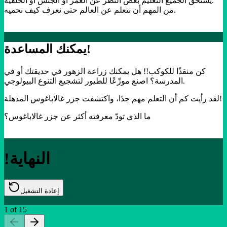
يستحق الجميع التعليم بغض النظر عن العمر أو الجنس أو الخلفية.
من المهم أن نتعلم عن العالم حتى نعرف كيف نحميه.
يمكنك المساعدة!
كن منقذًا للكوكب!! هل يمكنك زراعة الزهور في حديقتك أو في
المدرسة؟ اصنع موزّعًا للطيور لتشجيع التنوع البيولوجي.
لقد رأيت كم أن التعلم مهم جدًا، واكتشفت جزر غالاباغوس المذهلة!
ما الذي تودّ معرفته أكثر عن جزر غالاباغوس؟
!النهاية
إعادة التشغيل
1
of
15