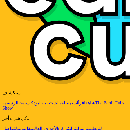
استكشاف
The Earth Cubs
شاهد
اقرأ
استمع
العب
الشخصيات
البودكاست
بحث
الرئيسية
Show
كل شيء آخر...
للمعلمين
رسالتنا
الشركاء
الأهداف العالمية
اليوميات
تواصل