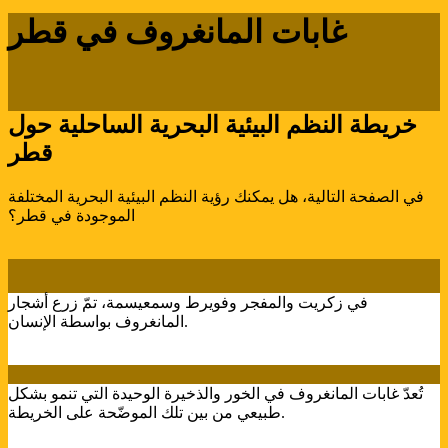
غابات المانغروف في قطر
خريطة النظم البيئية البحرية الساحلية حول
قطر
في الصفحة التالية، هل يمكنك رؤية النظم البيئية البحرية المختلفة
الموجودة في قطر؟
في زكريت والمفجر وفويرط وسمعيسمة، تمّ زرع أشجار
المانغروف بواسطة الإنسان.
تُعدّ غابات المانغروف في الخور والذخيرة الوحيدة التي تنمو بشكل
طبيعي من بين تلك الموضّحة على الخريطة.