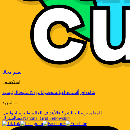
انضم مجانًا
استكشف
شاهد
اقرأ
استمع
العب
الشخصيات
البودكاست
بحث
الرئيسية
المزيد...
للمعلمين
رسالتنا
الشركاء
الأهداف العالمية
اليوميات
تواصل
National Grid Fellowship
معنا
اشترك