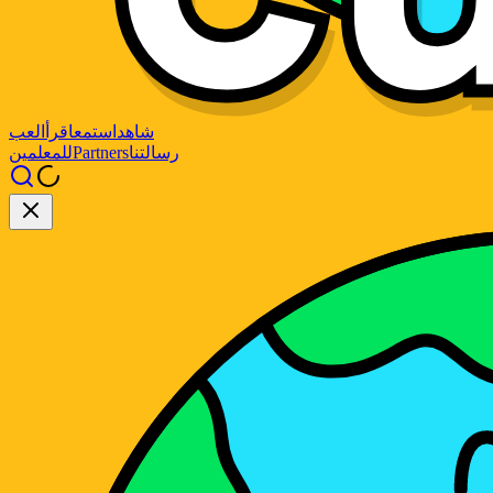
شاهد
استمع
اقرأ
العب
رسالتنا
Partners
للمعلمين