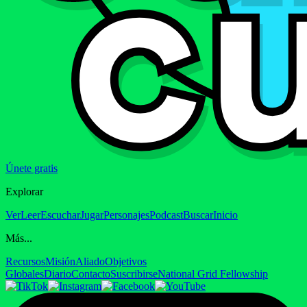
Únete gratis
Explorar
Ver
Leer
Escuchar
Jugar
Personajes
Podcast
Buscar
Inicio
Más...
Recursos
Misión
Aliado
Objetivos
Globales
Diario
Contacto
Suscribirse
National Grid Fellowship