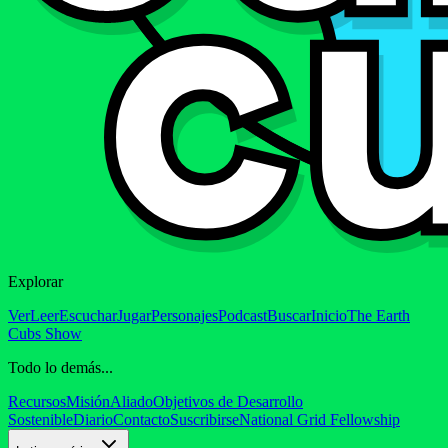
Explorar
Ver
Leer
Escuchar
Jugar
Personajes
Podcast
Buscar
Inicio
The Earth
Cubs Show
Todo lo demás...
Recursos
Misión
Aliado
Objetivos de Desarrollo
Sostenible
Diario
Contacto
Suscribirse
National Grid Fellowship