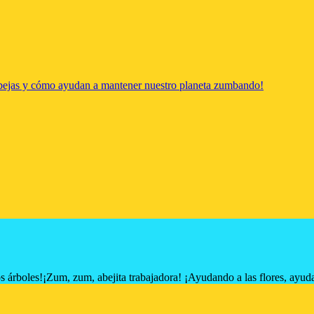
abejas y cómo ayudan a mantener nuestro planeta zumbando!
s árboles!
¡Zum, zum, abejita trabajadora! ¡Ayudando a las flores, ayuda