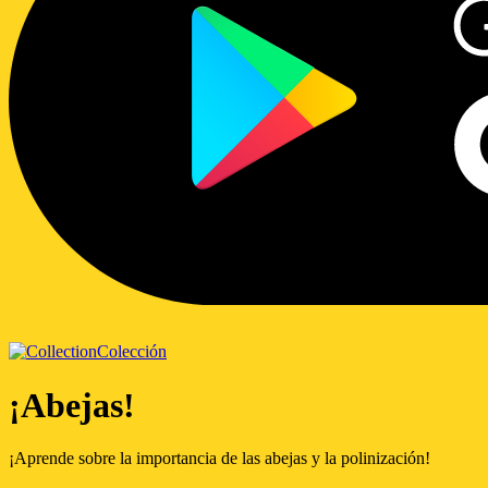
Colección
¡Abejas!
¡Aprende sobre la importancia de las abejas y la polinización!