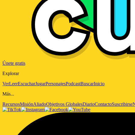
Únete gratis
Explorar
Ver
Leer
Escuchar
Jugar
Personajes
Podcast
Buscar
Inicio
Más...
Recursos
Misión
Aliado
Objetivos Globales
Diario
Contacto
Suscribirse
N