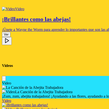
Video
¡Brillantes como las abejas!
¡Únete a Wayne the Worm para aprender lo importantes que son las 
Ver
Videos
Video
La Canción de la Abejita Trabajadora
¡Zum, zum, abejita trabajadora! ¡Ayudando a las flores, ayudando a lo
Video