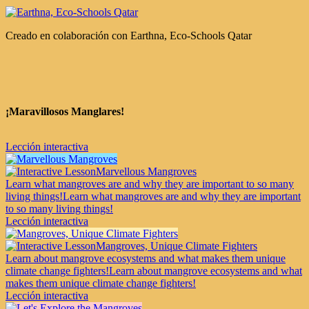
Creado en colaboración con
Earthna, Eco-Schools Qatar
¡Maravillosos Manglares!
Lección interactiva
Marvellous Mangroves
Learn what mangroves are and why they are important to so many
living things!
Learn what mangroves are and why they are important
to so many living things!
Lección interactiva
Mangroves, Unique Climate Fighters
Learn about mangrove ecosystems and what makes them unique
climate change fighters!
Learn about mangrove ecosystems and what
makes them unique climate change fighters!
Lección interactiva