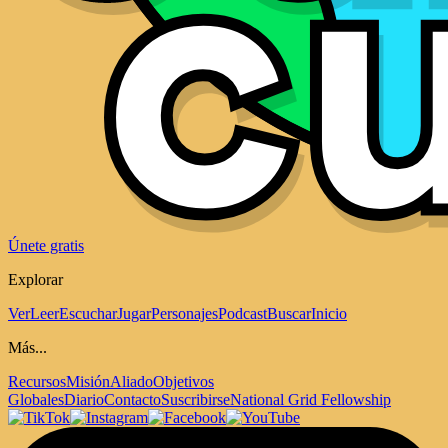
Únete gratis
Explorar
Ver
Leer
Escuchar
Jugar
Personajes
Podcast
Buscar
Inicio
Más...
Recursos
Misión
Aliado
Objetivos
Globales
Diario
Contacto
Suscribirse
National Grid Fellowship