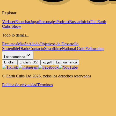
Explorar
Ver
Leer
Escuchar
Jugar
Personajes
Podcast
Buscar
Inicio
The Earth
Cubs Show
Todo lo demás...
Recursos
Misión
Aliado
Objetivos de Desarrollo
Sostenible
Diario
Contacto
Suscribirse
National Grid Fellowship
Latinoamérica
English
English (US)
العربية
Latinoamérica
© Earth Cubs Ltd
2026
,
todos los derechos reservados
Política de privacidad
Términos