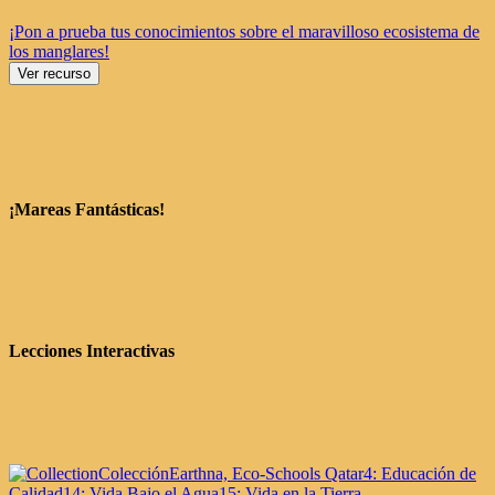
¡Pon a prueba tus conocimientos sobre el maravilloso ecosistema de
los manglares!
Ver recurso
¡Mareas Fantásticas!
Lecciones Interactivas
Colección
Earthna, Eco-Schools Qatar
4: Educación de
Calidad
14: Vida Bajo el Agua
15: Vida en la Tierra