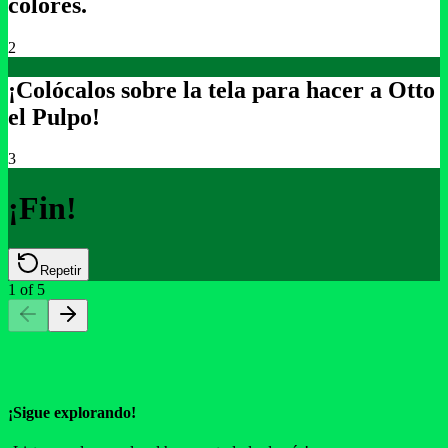
colores.
2
¡Colócalos sobre la tela para hacer a Otto
el Pulpo!
3
¡Fin!
Repetir
1
of
5
¡Sigue explorando!