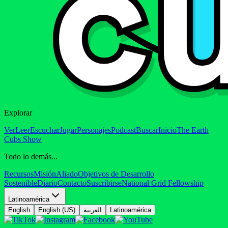
Explorar
Ver
Leer
Escuchar
Jugar
Personajes
Podcast
Buscar
Inicio
The Earth
Cubs Show
Todo lo demás...
Recursos
Misión
Aliado
Objetivos de Desarrollo
Sostenible
Diario
Contacto
Suscribirse
National Grid Fellowship
Latinoamérica
English
English (US)
العربية
Latinoamérica