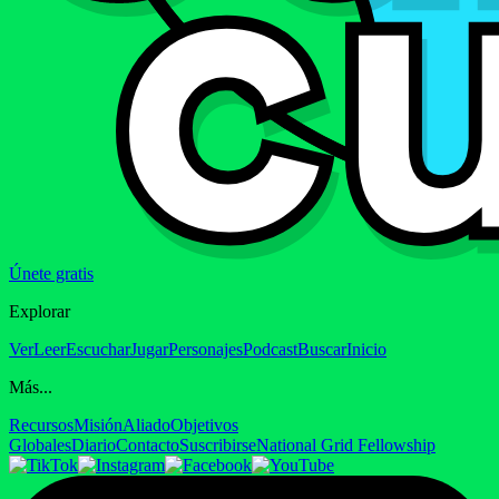
Únete gratis
Explorar
Ver
Leer
Escuchar
Jugar
Personajes
Podcast
Buscar
Inicio
Más...
Recursos
Misión
Aliado
Objetivos
Globales
Diario
Contacto
Suscribirse
National Grid Fellowship