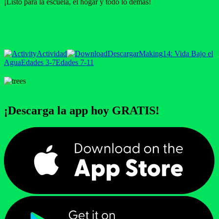
¡Listo para la escuela, el hogar y todo lo demás!
Actividad
Descargar
Making
14: Vida Bajo el
Agua
Edades 3-7
Edades 7-11
¡Descarga la app hoy GRATIS!