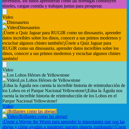
divertidos, los niños aprenderán cómo las hormigas construyen
túneles, cargan comida y trabajan juntas para prosperar.
Video
Dinosaurios
¡Únete a Quiz Jaguar para RUGIR como un dinosaurio, aprender
datos increíbles sobre los dinos, conocer a sus primos modernos y
escuchar algunos chistes también!
¡Únete a Quiz Jaguar para
RUGIR como un dinosaurio, aprender datos increíbles sobre los
dinos, conocer a sus primos modernos y escuchar algunos chistes
también!
Video
Los Lobos Héroes de Yellowstone
¡Edna la Águila nos cuenta la increíble historia de reintroducción de
los Lobos en el Parque Nacional Yellowstone!
¡Edna la Águila nos
cuenta la increíble historia de reintroducción de los Lobos en el
Parque Nacional Yellowstone!
Video
¡Brillantes como las abejas!
¡Únete a Wayne the Worm para aprender lo importantes que son las
abejas y cómo ayudan a mantener nuestro planeta zumbando!
¡Únete