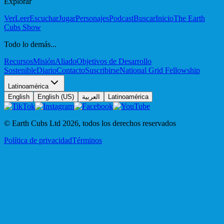
Explorar
Ver
Leer
Escuchar
Jugar
Personajes
Podcast
Buscar
Inicio
The Earth
Cubs Show
Todo lo demás...
Recursos
Misión
Aliado
Objetivos de Desarrollo
Sostenible
Diario
Contacto
Suscribirse
National Grid Fellowship
Latinoamérica
English
English (US)
العربية
Latinoamérica
© Earth Cubs Ltd
2026
,
todos los derechos reservados
Política de privacidad
Términos