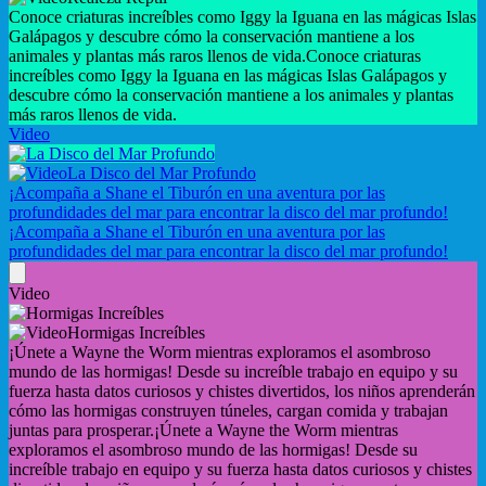
Conoce criaturas increíbles como Iggy la Iguana en las mágicas Islas
Galápagos y descubre cómo la conservación mantiene a los
animales y plantas más raros llenos de vida.
Conoce criaturas
increíbles como Iggy la Iguana en las mágicas Islas Galápagos y
descubre cómo la conservación mantiene a los animales y plantas
más raros llenos de vida.
Video
La Disco del Mar Profundo
¡Acompaña a Shane el Tiburón en una aventura por las
profundidades del mar para encontrar la disco del mar profundo!
¡Acompaña a Shane el Tiburón en una aventura por las
profundidades del mar para encontrar la disco del mar profundo!
Video
Hormigas Increíbles
¡Únete a Wayne the Worm mientras exploramos el asombroso
mundo de las hormigas! Desde su increíble trabajo en equipo y su
fuerza hasta datos curiosos y chistes divertidos, los niños aprenderán
cómo las hormigas construyen túneles, cargan comida y trabajan
juntas para prosperar.
¡Únete a Wayne the Worm mientras
exploramos el asombroso mundo de las hormigas! Desde su
increíble trabajo en equipo y su fuerza hasta datos curiosos y chistes