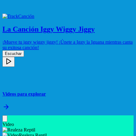
Canción
La Canción Iggy Wiggy Jiggy
¡Mueve tu iggy wiggy jiggy! ¡Únete a Iggy la Iguana mientras canta
su exitosa canción!
Escuchar
Videos para explorar
Video
Realeza Reptil