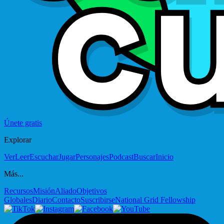
Únete gratis
Explorar
Ver
Leer
Escuchar
Jugar
Personajes
Podcast
Buscar
Inicio
Más...
Recursos
Misión
Aliado
Objetivos
Globales
Diario
Contacto
Suscribirse
National Grid Fellowship