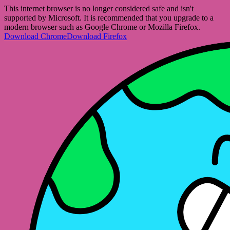
This internet browser is no longer considered safe and isn't
supported by Microsoft. It is recommended that you upgrade to a
modern browser such as Google Chrome or Mozilla Firefox.
Download Chrome
Download Firefox