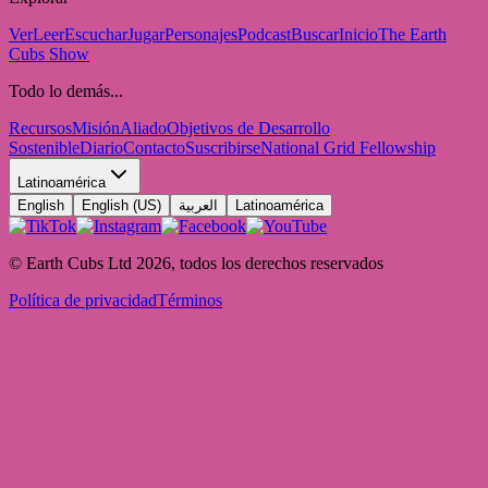
Ver
Leer
Escuchar
Jugar
Personajes
Podcast
Buscar
Inicio
The Earth
Cubs Show
Todo lo demás...
Recursos
Misión
Aliado
Objetivos de Desarrollo
Sostenible
Diario
Contacto
Suscribirse
National Grid Fellowship
Latinoamérica
English
English (US)
العربية
Latinoamérica
© Earth Cubs Ltd
2026
,
todos los derechos reservados
Política de privacidad
Términos