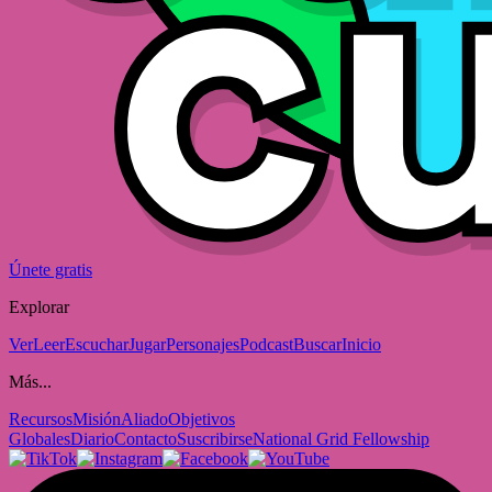
Únete gratis
Explorar
Ver
Leer
Escuchar
Jugar
Personajes
Podcast
Buscar
Inicio
Más...
Recursos
Misión
Aliado
Objetivos
Globales
Diario
Contacto
Suscribirse
National Grid Fellowship