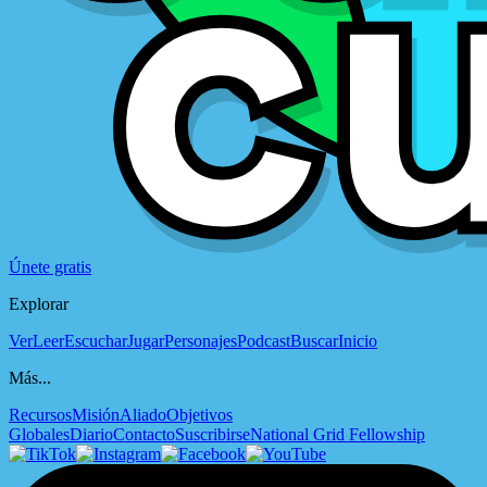
Únete gratis
Explorar
Ver
Leer
Escuchar
Jugar
Personajes
Podcast
Buscar
Inicio
Más...
Recursos
Misión
Aliado
Objetivos
Globales
Diario
Contacto
Suscribirse
National Grid Fellowship