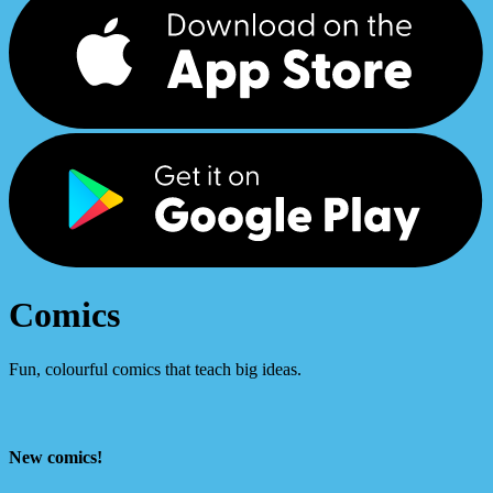
Comics
Fun, colourful comics that teach big ideas.
New comics!