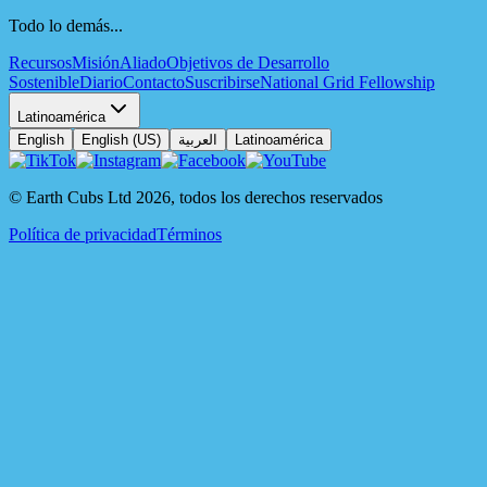
Todo lo demás...
Recursos
Misión
Aliado
Objetivos de Desarrollo
Sostenible
Diario
Contacto
Suscribirse
National Grid Fellowship
Latinoamérica
English
English (US)
العربية
Latinoamérica
© Earth Cubs Ltd
2026
,
todos los derechos reservados
Política de privacidad
Términos