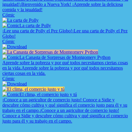
igualdad!
¡Bienvenido a Nueva York! ¡Aprende sobre la deliciosa
comida y la igualdad!
Cómic
La carta de Polly
¡Lee una carta de Polly el Pez Globo!
¡Lee una carta de Polly el Pez
Globo!
Cómic
La Canasta de Sorpresas de Montgomery Python
Aprende sobre la pobreza y por qué todos necesitamos ciertas cosas
en la vida.
Aprende sobre la pobreza y por qué todos necesitamos
ciertas cosas en la vida.
Cómic
El clima, el comercio justo y tú
¡Conoce a un agricultor de comercio justo! Conoce a Sidie y
descubre cómo cultiva y qué significa el comercio justo para él y su
trabajo en el campo.
¡Conoce a un agricultor de comercio justo!
Conoce a Sidie y descubre cómo cultiva y qué significa el comercio
justo para él y su trabajo en el campo.