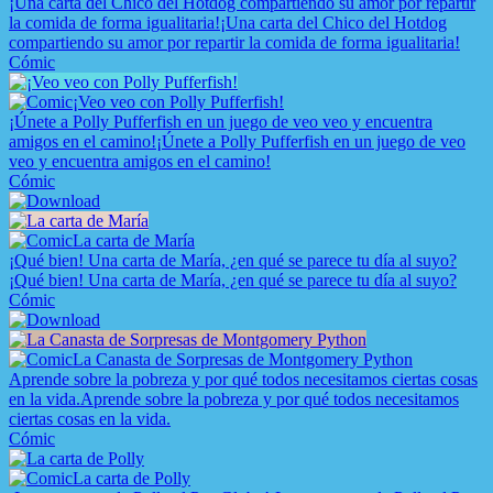
¡Una carta del Chico del Hotdog compartiendo su amor por repartir
la comida de forma igualitaria!
¡Una carta del Chico del Hotdog
compartiendo su amor por repartir la comida de forma igualitaria!
Cómic
¡Veo veo con Polly Pufferfish!
¡Únete a Polly Pufferfish en un juego de veo veo y encuentra
amigos en el camino!
¡Únete a Polly Pufferfish en un juego de veo
veo y encuentra amigos en el camino!
Cómic
La carta de María
¡Qué bien! Una carta de María, ¿en qué se parece tu día al suyo?
¡Qué bien! Una carta de María, ¿en qué se parece tu día al suyo?
Cómic
La Canasta de Sorpresas de Montgomery Python
Aprende sobre la pobreza y por qué todos necesitamos ciertas cosas
en la vida.
Aprende sobre la pobreza y por qué todos necesitamos
ciertas cosas en la vida.
Cómic
La carta de Polly