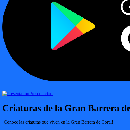
Presentación
Criaturas de la Gran Barrera d
¡Conoce las criaturas que viven en la Gran Barrera de Coral!