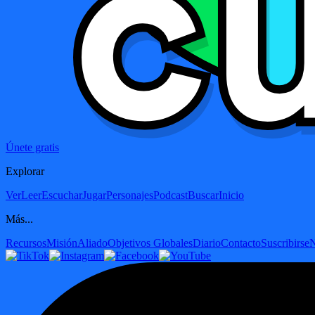
Únete gratis
Explorar
Ver
Leer
Escuchar
Jugar
Personajes
Podcast
Buscar
Inicio
Más...
Recursos
Misión
Aliado
Objetivos Globales
Diario
Contacto
Suscribirse
N