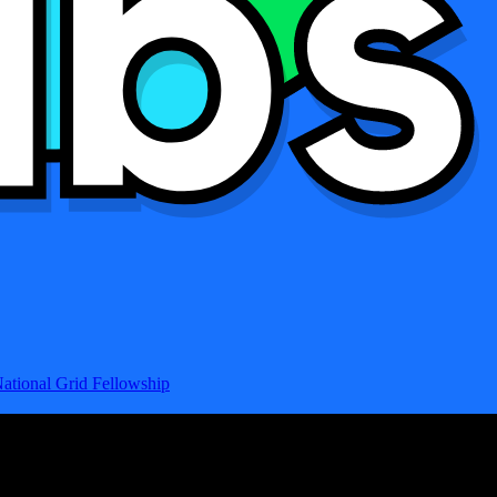
ational Grid Fellowship