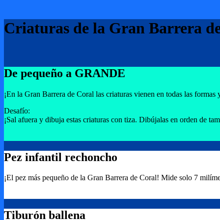
Criaturas de la Gran Barrera d
De pequeño a GRANDE
¡En la Gran Barrera de Coral las criaturas vienen en todas las fo
Desafío:
¡Sal afuera y dibuja estas criaturas con tiza. Dibújalas en orden de ta
Pez infantil rechoncho
¡El pez más pequeño de la Gran Barrera de Coral! Mide solo 7 milímet
Tiburón ballena