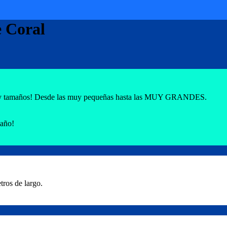
e Coral
rmas y tamaños! Desde las muy pequeñas hasta las MUY GRANDES.
maño!
ros de largo.