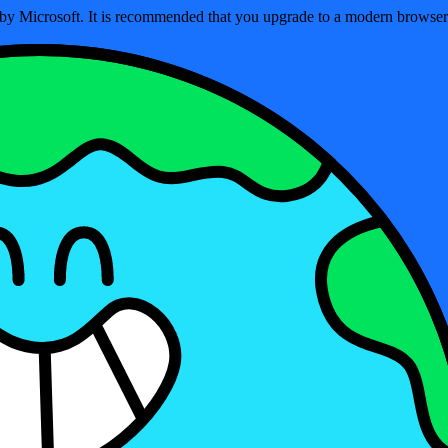
ed by Microsoft. It is recommended that you upgrade to a modern brows